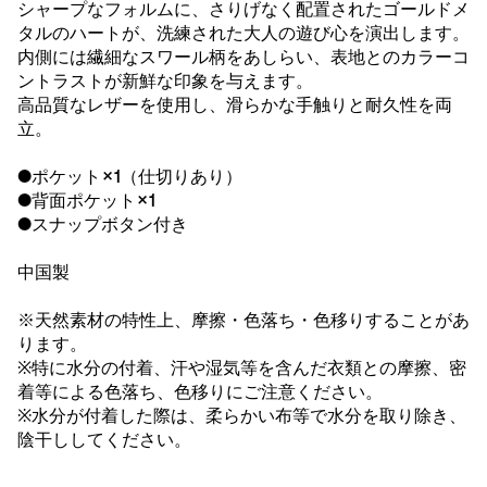
シャープなフォルムに、さりげなく配置されたゴールドメ
タルのハートが、洗練された大人の遊び心を演出します。
内側には繊細なスワール柄をあしらい、表地とのカラーコ
ントラストが新鮮な印象を与えます。
高品質なレザーを使用し、滑らかな手触りと耐久性を両
立。
●ポケット×1（仕切りあり）
●背面ポケット×1
●スナップボタン付き
中国製
※天然素材の特性上、摩擦・色落ち・色移りすることがあ
ります。
※特に水分の付着、汗や湿気等を含んだ衣類との摩擦、密
着等による色落ち、色移りにご注意ください。
※水分が付着した際は、柔らかい布等で水分を取り除き、
陰干ししてください。