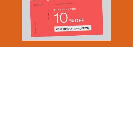
Email Address
SUBMIT
By signing up to our newsletter you are agreeing to our
Privacy Policy.