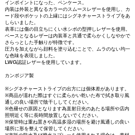
インポイントになった、ペンケース。
内装は外装と異なるカラーのスムースレザーを使用し、カ
ード段やポケットの上縁にはシグネチャーストライプをあ
しらいました。
表革には傷の目立ちにくい水シボの型押しレザーを使用。
ベースとなるレザーは内装革と共通で柔らかくしなやかで
さらっとした手触りが特徴です。
圧力を加えながら顔料を塗り込むことで、ムラのない均一
な色味を表現しました。
LWG認証レザーを使用しています。
カンボジア製
※シグネチャーストライプの出方には個体差があります。
※商品が濡れた際はすぐに柔らかい乾いた布で拭き取り風
通しの良い場所で陰干ししてください。
※色褪せの原因となります為直射日光のあたる場所や店内
照明近く等に長時間放置しないでください。
※保管時は重ね置きや高温多湿の場所を避け風通しの良い
場所に形を整えて保管してください。