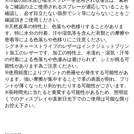
※市販の防水及び撥水スプレーを使用される場合は、素材
をご確認の上ご使用されるスプレーが適応していることを
確認し、必ず目立たない箇所でシミ等にならないことをご
確認頂きご使用ください。
※天然皮革の特性上、色落ちや色移りすることがありま
す。特に水分の付着、汗や湿気等を含んだ衣類との摩擦や
密着等による色落ちや色移りにご注意ください。
シグネチャーストライプのレザーはインクジェットプリン
ト加工のレザーです。加工の特性上、水濡れ・湿気・汗等
の付着による色落ちや色滲みは避けられず、シミが残る可
能性があります為ご注意ください。
※使用頻度によりプリントの色褪せが発生する可能性があ
ります。強い摩擦が集中することで革の表面が削れ、プリ
ントが薄くなったり剥がれたりする可能性がございます。
※長時間光に当たると黄変する可能性があるため、照明近
くでのディスプレイや直射日光下でのご使用は可能な限り
お控え下さい。