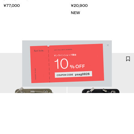
¥77,000
¥20,900
NEW
Email Address