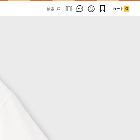
カート
0
Email Address
SUBMIT
By signing up to our newsletter you are
agreeing to our
Privacy Policy.