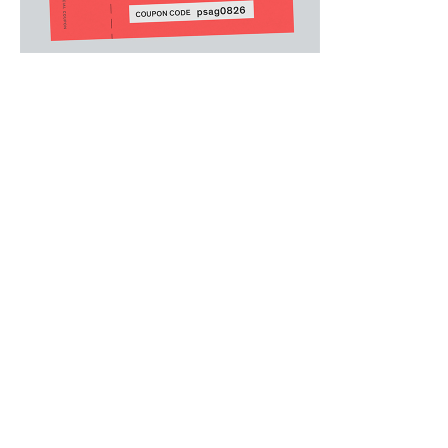
MENS
/
メンズウェア
.
ウエストにカラフルなPaul Smithロゴを
パンツ。
柔らかく滑らかな質感の綿モダールベア天竺で
ピスネームを省き、シンプルでミニマルなデザ
豊富なカラーバリエーションで、ギフトにもお
●前開き ●ショートタイプ
中国製