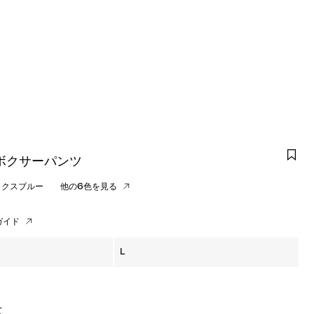
ボクサーパンツ
ックスブルー
他の6色を見る
ガイド
L
て