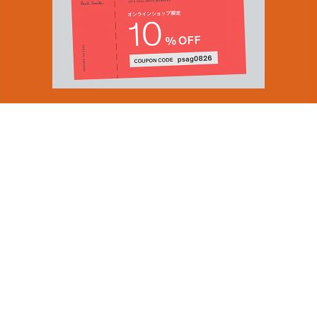
You can find inspiration in everything
(and if you can't, look again).
Email Address
ショップロケーター
SUBMIT
会社情報
採用（英国サイト）
サステナビリティ
By signing up to our newsletter you are agreeing to our
PRODUCT GUIDES
Privacy Policy.
ディスカバー
ショップニュース
会員規約
ポイントサービスについて