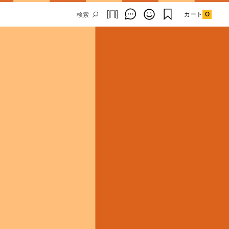
カート
0
Email Address
SUBMIT
By signing up to our newsletter you are
agreeing to our
Privacy Policy.