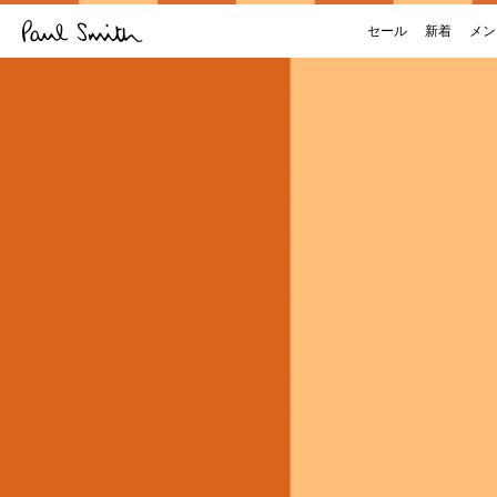
セール
新着
メン