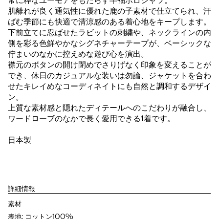
常に粋なユーモアをもたらす半袖ポロシャツ。
肌離れが良く通気性に優れた鹿の子素材で仕立てられ、汗
ばむ季節にも快適で清涼感のある着心地をキープします。
下前立てに忍ばせたラビットの刺繍や、ネックラインの内
側を彩る色鮮やかなシグネチャーテープが、ベーシックな
佇まいのなかに控えめな遊び心を演出。
襟元のボタンの開け閉めでさりげなく印象を変えることが
でき、休日のカジュアルな装いは勿論、ジャケットを合わ
せたキレイめなコーディネイトにも自然と調和するデザイ
ン。
上質な素材感と隠れたディテールへのこだわりが融合し、
ワードローブのなかで長く愛用できる1着です。
日本製
詳細情報
素材
表地: コットン100%