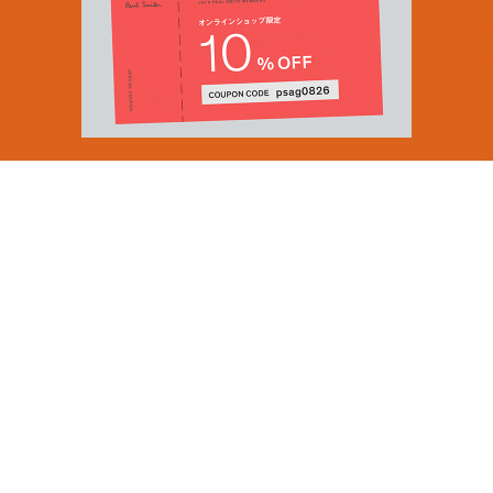
You can find inspiration in everything
(and if you can't, look again).
Email Address
ショップロケーター
SUBMIT
会社情報
採用（英国サイト）
サステナビリティ
By signing up to our newsletter you are agreeing to our
PRODUCT GUIDES
Privacy Policy.
ディスカバー
ショップニュース
会員規約
ポイントサービスについて