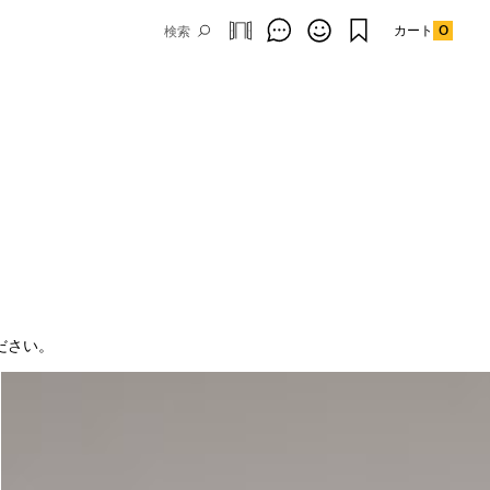
カート
0
。
。
ださい。