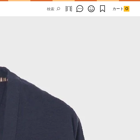
カート
0
Email Address
SUBMIT
By signing up to our newsletter you are
agreeing to our
Privacy Policy.