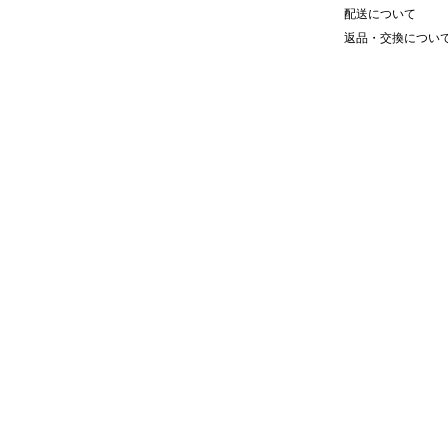
配送について
返品・交換につい
力の鹿の子カーディガン。
リングのみで表現したシンプルなが
ャーストライプもさりげないディテ
サイズ：LARGE#n