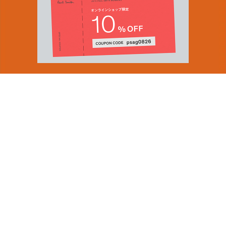
You can find inspiration in everything
(and if you can't, look again).
Email Address
ショップロケーター
SUBMIT
会社情報
採用（英国サイト）
サステナビリティ
By signing up to our newsletter you are agreeing to our
PRODUCT GUIDES
Privacy Policy.
ディスカバー
ショップニュース
会員規約
ポイントサービスについて