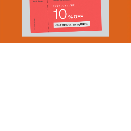
You can find inspiration in everything
(and if you can't, look again).
Email Address
ショップロケーター
SUBMIT
会社情報
採用（英国サイト）
サステナビリティ
By signing up to our newsletter you are agreeing to our
PRODUCT GUIDES
Privacy Policy.
ディスカバー
ショップニュース
会員規約
ポイントサービスについて