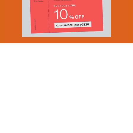
You can find inspiration in everything
(and if you can't, look again).
Email Address
ショップロケーター
SUBMIT
会社情報
採用（英国サイト）
サステナビリティ
By signing up to our newsletter you are agreeing to our
PRODUCT GUIDES
Privacy Policy.
ディスカバー
ショップニュース
会員規約
ポイントサービスについて