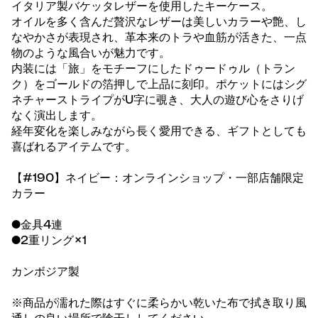
イタリア製バケッタレザーを使用したキーケース。
オイルを多く含んだ贅沢なレザーは美しいカラーや艶、し
なやかさが表現され、革本来のトラや血筋が活きた、一点
物のような風合いが魅力です。
内装には「旅」をモチーフにしたドゥードゥル（トラン
ク）をゴールドの箔押しで上品に刻印。ポケットにはシグ
ネチャーストライプがU字に覗き、大人の遊び心をさりげ
なく演出します。
経年変化を楽しみながら長く愛用できる、ギフトとしても
喜ばれるアイテムです。
【#190】ネイビー：オンラインショップ・一部店舗限定
カラー
●金具4連
●2重リング×1
カンボジア製
※商品が濡れた際はすぐに柔らかい乾いた布で拭き取り風