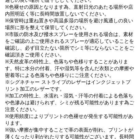
通しの良い場所で陰干ししてください。
※色褪せの原因となります為、直射日光のあたる場所や店
内照明近く等に長時間放置しないでください。
※保管時は重ね置きや高温多湿の場所を避け風通しの良い
場所に形を整えて保管してください。
※市販の防水及び撥水スプレーを使用される場合は、素材
をご確認の上ご使用されるスプレーが適応していることを
確認し、必ず目立たない箇所でシミ等にならないことをご
確認頂きご使用ください。
※天然皮革の特性上、色落ちや色移りすることがありま
す。特に水分の付着、汗や湿気等を含んだ衣類との摩擦や
密着等による色落ちや色移りにご注意ください。
※シグネチャー ストライプのレザーはインクジェットプ
リント加工のレザーです。
※加工の特性上、水濡れ・湿気・汗等の付着による色落ち
や色滲みは避けられず、シミが残る可能性があります為ご
注意ください。
※使用頻度によりプリントの色褪せが発生する可能性があ
ります。
※強い摩擦が集中することで革の表面が削れ、プリントが
薄くなったり剥がれたりする可能性がございます。長時間