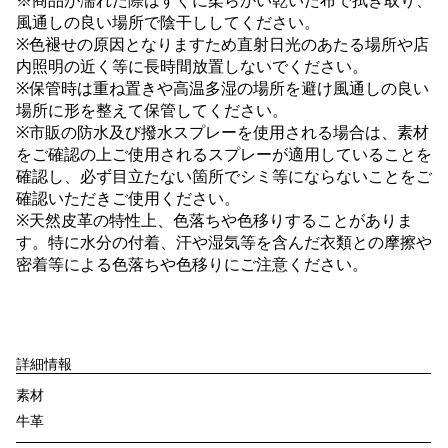
※商品が濡れた際はすぐに柔らかい乾いた布で拭き取り、
風通しの良い場所で陰干ししてください。
※色褪せの原因となりますため直射日光のあたる場所や店
内照明の近く等に長時間放置しないでください。
※保管時は重ね置きや高温多湿の場所を避け風通しの良い
場所に形を整えて保管してください。
※市販の防水及び撥水スプレーを使用される場合は、素材
をご確認の上ご使用されるスプレーが適用していることを
確認し、必ず目立たない箇所でシミ等にならないことをご
確認いただきご使用ください。
※天然皮革の特性上、色落ちや色移りすることがありま
す。特に水分の付着、汗や湿気等を含んだ衣類との摩擦や
密着等による色落ちや色移りにご注意ください。
詳細情報
素材
牛革