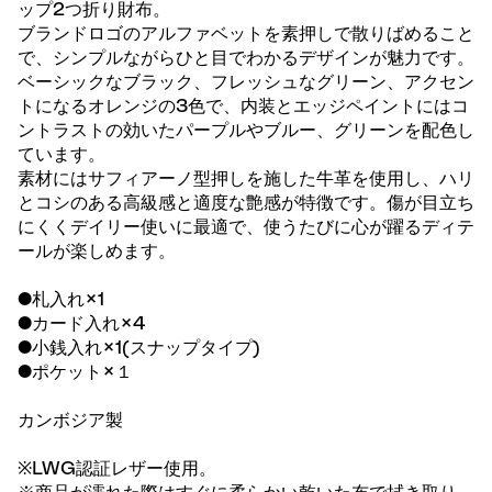
ップ2つ折り財布。
ブランドロゴのアルファベットを素押しで散りばめること
で、シンプルながらひと目でわかるデザインが魅力です。
ベーシックなブラック、フレッシュなグリーン、アクセン
トになるオレンジの3色で、内装とエッジペイントにはコ
ントラストの効いたパープルやブルー、グリーンを配色し
ています。
素材にはサフィアーノ型押しを施した牛革を使用し、ハリ
とコシのある高級感と適度な艶感が特徴です。傷が目立ち
にくくデイリー使いに最適で、使うたびに心が躍るディテ
ールが楽しめます。
●札入れ×1
●カード入れ×4
●小銭入れ×1(スナップタイプ)
●ポケット×１
カンボジア製
※LWG認証レザー使用。