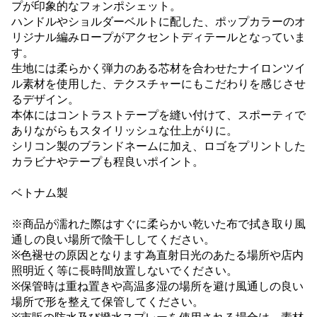
プが印象的なフォンポシェット。
ハンドルやショルダーベルトに配した、ポップカラーのオ
リジナル編みロープがアクセントディテールとなっていま
す。
生地には柔らかく弾力のある芯材を合わせたナイロンツイ
ル素材を使用した、テクスチャーにもこだわりを感じさせ
るデザイン。
本体にはコントラストテープを縫い付けて、スポーティで
ありながらもスタイリッシュな仕上がりに。
シリコン製のブランドネームに加え、ロゴをプリントした
カラビナやテープも程良いポイント。
ベトナム製
※商品が濡れた際はすぐに柔らかい乾いた布で拭き取り風
通しの良い場所で陰干ししてください。
※色褪せの原因となります為直射日光のあたる場所や店内
照明近く等に長時間放置しないでください。
※保管時は重ね置きや高温多湿の場所を避け風通しの良い
場所で形を整えて保管してください。