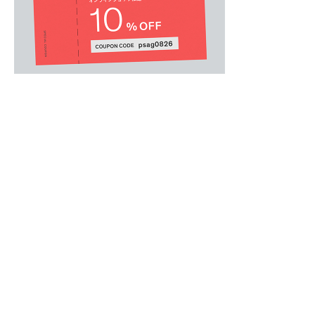
ウィメンズオール
.
胸元にHappyロゴをあしらった、クルーネッ
モチーフ部分は刺繍を施し、立体感のあるデザ
肌触りの良いオーガニックコットンを使用した
シンプルなワンポイントデザインで、様々なコ
す。
ギフトにもおすすめのアイテムです。
中国製
model：H165 B77 W60 H84 着用サイズ：