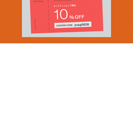
You can find inspiration in everything
(and if you can't, look again).
Email Address
ショップロケーター
SUBMIT
会社情報
採用（英国サイト）
サステナビリティ
By signing up to our newsletter you are agreeing to our
PRODUCT GUIDES
Privacy Policy.
ディスカバー
ショップニュース
会員規約
ポイントサービスについて