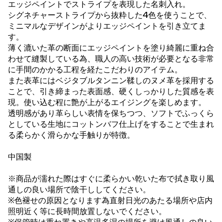
エッジペイントでストライプを表現した名刺入れ。
シグネチャーストライプから抜粋した4色を使うことで、
ミニマルなデザインがよりエッジペイントを引き立てま
す。
薄く漉いた革の断面にエッジペイントを塗り綺麗に重ね合
わせて縫製している為、職人の高い技術が必要となる非常
に手間のかかる工程を経たこだわりのアイテム。
また表革にはベジタブルタンニン鞣しのヌメ革を採用する
ことで、引き締まった表面感、硬くしっかりした質感を表
現。使い込む程に艶が上がるエイジングを楽しめます。
透明感があり革らしい表情を保ちつつ、ソフトでふっくら
としている生地にコットンバフ仕上げをすることで生まれ
る柔らかく滑らかな手触りが特徴。
中国製
※商品が濡れた際はすぐに柔らかい乾いた布で拭き取り風
通しの良い場所で陰干ししてください。
※色褪せの原因となります為直射日光のあたる場所や店内
照明近く等に長時間放置しないでください。