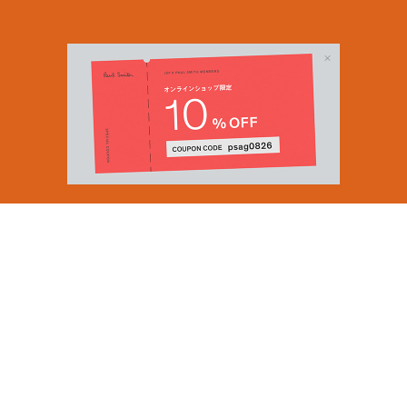
Email Address
SUBMIT
By signing up to our newsletter you are agreeing to our