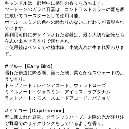
キャンドルは、部屋中に格別の香りを放ちます。
ツートーンのガラス容器は、コントラストカラーの蓋を底
に敷いてコースターとして使用可能。
ポール・スミスの色への終わりのないこだわりが表現され
ています。
再利用可能にデザインされた容器は、最も大切な記憶たち
を思い出させる香りで満たされ、
ご使用後はペン立てや植木鉢、小物入れに生まれ変わりま
す。
#ブルー【Early Bird】
濡れた歩道に降る雨、曇った朝、柔らかなスウェードのよ
うな香り。
トップノート：レインアコード、ウェットローズ
ミドルノート：ジャスミン、アイリス、ラブダナム
ラストノート：モス、スエードアコード、パチョリ
#イエロー【Daydreamer】
壁に囲まれた庭園、クラシックハーブ、太陽の光が降り注
ぐ野原でのサイクリングをしているような香り。