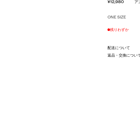
¥12,980
ア
ONE SIZE
残りわずか
配送について
返品・交換につい
ルキャンバス素材。
トラップを使用。