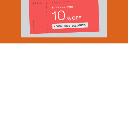
Email Address
SUBMIT
By signing up to our newsletter you are agreeing to our
Privacy Policy.