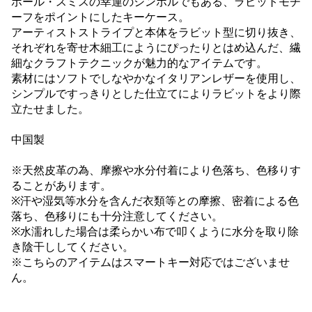
ポール・スミスの幸運のシンボルでもある、ラビットモチ
ーフをポイントにしたキーケース。
アーティストストライプと本体をラビット型に切り抜き、
それぞれを寄せ木細工にようにぴったりとはめ込んだ、繊
細なクラフトテクニックが魅力的なアイテムです。
素材にはソフトでしなやかなイタリアンレザーを使用し、
シンプルですっきりとした仕立てによりラビットをより際
立たせました。
中国製
※天然皮革の為、摩擦や水分付着により色落ち、色移りす
ることがあります。
※汗や湿気等水分を含んだ衣類等との摩擦、密着による色
落ち、色移りにも十分注意してください。
※水濡れした場合は柔らかい布で叩くように水分を取り除
き陰干ししてください。
※こちらのアイテムはスマートキー対応ではございませ
ん。