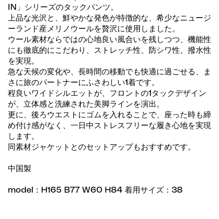
IN」シリーズのタックパンツ。
上品な光沢と、鮮やかな発色が特徴的な、希少なニュージ
ーランド産メリノウールを贅沢に使用しました。
ウール素材ならではの心地良い風合いを残しつつ、機能性
にも徹底的にこだわり、ストレッチ性、防シワ性、撥水性
を実現。
急な天候の変化や、長時間の移動でも快適に過ごせる、ま
さに旅のパートナーにふさわしい1着です。
程良いワイドシルエットが、フロントの1タックデザイン
が、立体感と洗練された美脚ラインを演出。
更に、後ろウエストにゴムを入れることで、座った時も締
め付け感がなく、一日中ストレスフリーな履き心地を実現
します。
同素材ジャケットとのセットアップもおすすめです。
中国製
model：H165 B77 W60 H84 着用サイズ：38