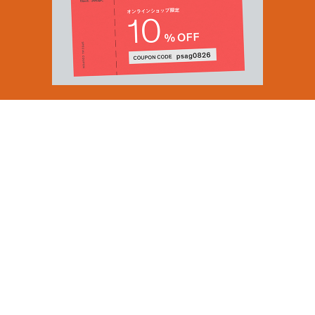
Email Address
SUBMIT
By signing up to our newsletter you are agreeing to our
Privacy Policy.