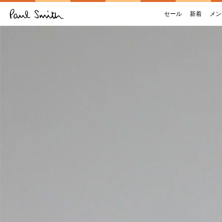
セール
新着
メン