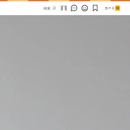
カート
0
Email Address
SUBMIT
By signing up to our newsletter you are
agreeing to our
Privacy Policy.