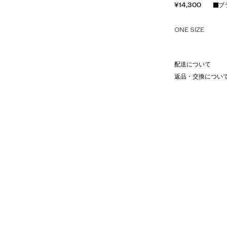
¥14,300
ブ
ONE SIZE
配送について
返品・交換につい
のコラボレーションから生まれた、シ
せた、ハイウエスト仕様。
 Castore のロゴが、洗練されたア