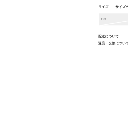
サイズ
サイズ
38
配送について
返品・交換につい
らしい軽やかなムードを呼び込むイ
おり、汗ばむ季節でも快適な穿き心
ンな表情に、裾を絞ったスポーティ
ミックススタイルを叶えました。