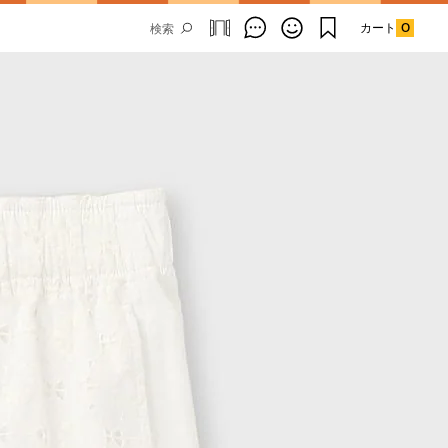
カート
0
Email Address
SUBMIT
By signing up to our newsletter you are
agreeing to our
Privacy Policy.