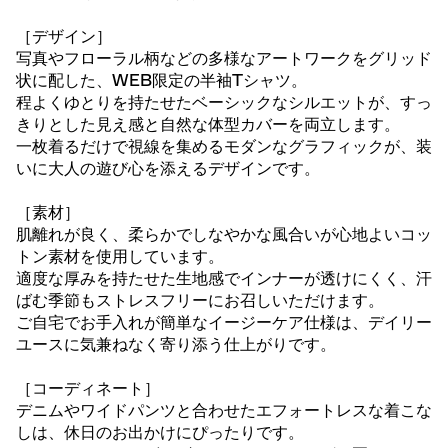
［デザイン］
写真やフローラル柄などの多様なアートワークをグリッド
状に配した、WEB限定の半袖Tシャツ。
程よくゆとりを持たせたベーシックなシルエットが、すっ
きりとした見え感と自然な体型カバーを両立します。
一枚着るだけで視線を集めるモダンなグラフィックが、装
いに大人の遊び心を添えるデザインです。
［素材］
肌離れが良く、柔らかでしなやかな風合いが心地よいコッ
トン素材を使用しています。
適度な厚みを持たせた生地感でインナーが透けにくく、汗
ばむ季節もストレスフリーにお召しいただけます。
ご自宅でお手入れが簡単なイージーケア仕様は、デイリー
ユースに気兼ねなく寄り添う仕上がりです。
［コーディネート］
デニムやワイドパンツと合わせたエフォートレスな着こな
しは、休日のお出かけにぴったりです。