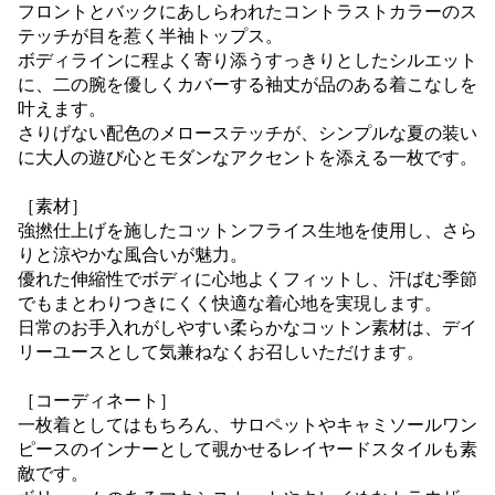
フロントとバックにあしらわれたコントラストカラーのス
テッチが目を惹く半袖トップス。
ボディラインに程よく寄り添うすっきりとしたシルエット
に、二の腕を優しくカバーする袖丈が品のある着こなしを
叶えます。
さりげない配色のメローステッチが、シンプルな夏の装い
に大人の遊び心とモダンなアクセントを添える一枚です。
［素材］
強撚仕上げを施したコットンフライス生地を使用し、さら
りと涼やかな風合いが魅力。
優れた伸縮性でボディに心地よくフィットし、汗ばむ季節
でもまとわりつきにくく快適な着心地を実現します。
日常のお手入れがしやすい柔らかなコットン素材は、デイ
リーユースとして気兼ねなくお召しいただけます。
［コーディネート］
一枚着としてはもちろん、サロペットやキャミソールワン
ピースのインナーとして覗かせるレイヤードスタイルも素
敵です。