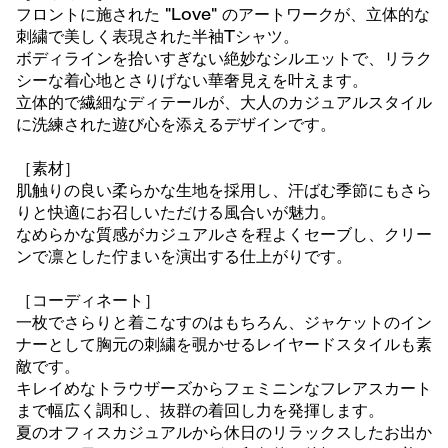
フロントに施された "Love" のアートワークが、立体的な
刺繍で美しく表現された半袖Tシャツ。
ボディラインを拾いすぎない絶妙なシルエットで、リラク
シーな着心地とさりげない華奢見えを叶えます。
立体的で繊細なディテールが、大人のカジュアルスタイル
に洗練された遊び心を添えるデザインです。
［素材］
肌触りの良い柔らかな生地を採用し、汗ばむ季節にもさら
りと快適にお召しいただける風合いが魅力。
なめらかな質感がカジュアルさを程よくセーブし、クリー
ンで凛とした佇まいを演出する仕上がりです。
［コーディネート］
一枚でさらりと着こなすのはもちろん、ジャケットのイン
ナーとして胸元の刺繍を覗かせるレイヤードスタイルも素
敵です。
キレイめなトラウザーズからフェミニンなフレアスカート
まで幅広く調和し、抜群の着回し力を発揮します。
夏のオフィスカジュアルから休日のリラックスしたお出か