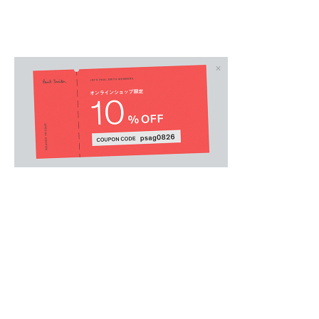
ウィメンズオール
.
【Drawn by Paul】
愛嬌たっぷりな猫のモチーフに、手描きならで
トTシャツ。
肌触りの良い上質なオーガニックコットンを使