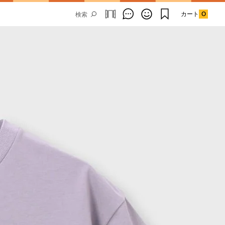
カート
0
Email Address
SUBMIT
By signing up to our newsletter you are
agreeing to our
Privacy Policy.