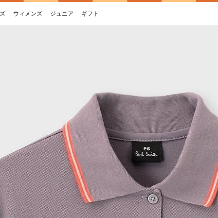
ズ
ウィメンズ
ジュニア
ギフト