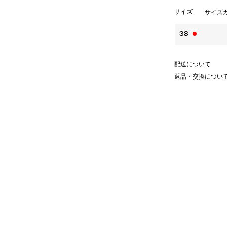
サイズ
サイズ
38
配送について
返品・交換につい
ー加工を施し、表情豊かなチェック
ふわりと肌離れが良く、汗ばむ季節
。
ーシルエットに、両胸にあしらわれ
ントを添えるデザイン。