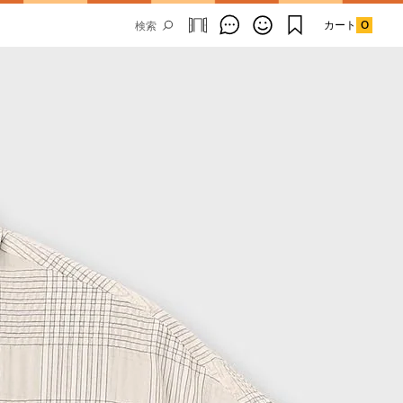
カート
0
Email Address
SUBMIT
By signing up to our newsletter you are
agreeing to our
Privacy Policy.