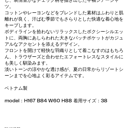
し、表情豊かなチェック柄を描き出した半袖シアーシャ
ツ。
コットンやレーヨンなどをブレンドした素材はふわりと肌
離れが良く、汗ばむ季節でもさらりとした快適な着心地を
キープします。
ボディラインを拾わないリラックスしたボクシーシルエッ
トに、両胸にあしらわれた大きなパッチポケットがカジュ
アルなアクセントを添えるデザイン。
フロントを開けて軽快な羽織りとして着こなすのはもちろ
ん、トラウザーズと合わせたエフォートレスなスタイルに
も美しく馴染みます。
淡いトーンの涼やかな透け感が、夏の日常からリゾートシ
ーンまでを心地よく彩るアイテムです。
ベトナム製
model：H167 B84 W60 H88 着用サイズ：38