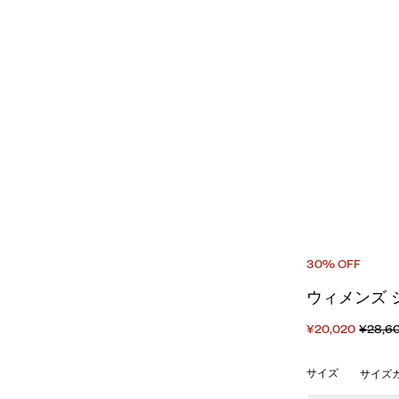
30% OFF
ウィメンズ 
¥20,020
¥28,6
サイズ
サイズ