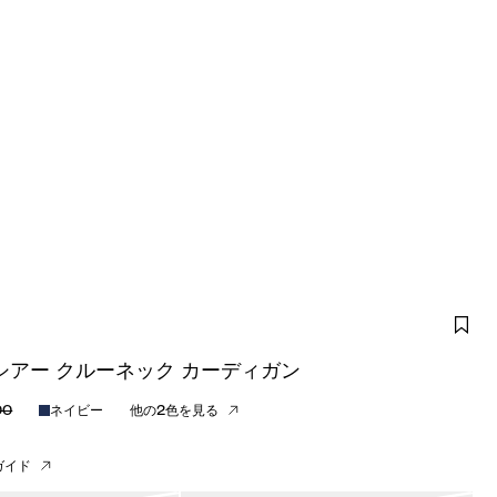
シアー クルーネック カーディガン
00
ネイビー
他の2色を見る
ガイド