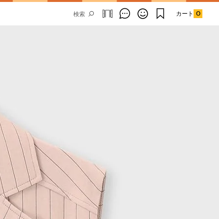
カート
0
Email Address
SUBMIT
By signing up to our newsletter you are
agreeing to our
Privacy Policy.