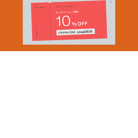
Email Address
SUBMIT
By signing up to our newsletter you are agreeing to our
Privacy Policy.