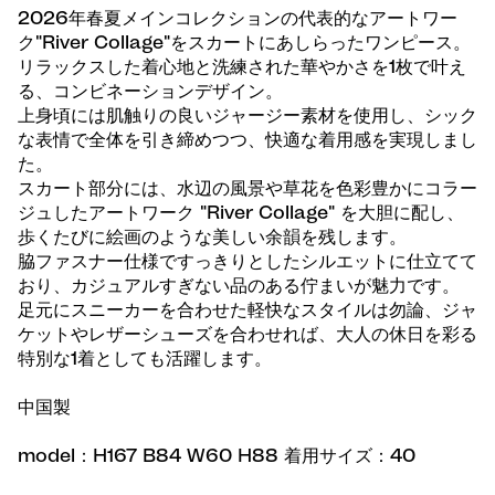
2026年春夏メインコレクションの代表的なアートワー
ク"River Collage"をスカートにあしらったワンピース。
リラックスした着心地と洗練された華やかさを1枚で叶え
る、コンビネーションデザイン。
上身頃には肌触りの良いジャージー素材を使用し、シック
な表情で全体を引き締めつつ、快適な着用感を実現しまし
た。
スカート部分には、水辺の風景や草花を色彩豊かにコラー
ジュしたアートワーク "River Collage" を大胆に配し、
歩くたびに絵画のような美しい余韻を残します。
脇ファスナー仕様ですっきりとしたシルエットに仕立てて
おり、カジュアルすぎない品のある佇まいが魅力です。
足元にスニーカーを合わせた軽快なスタイルは勿論、ジャ
ケットやレザーシューズを合わせれば、大人の休日を彩る
特別な1着としても活躍します。
中国製
model：H167 B84 W60 H88 着用サイズ：40