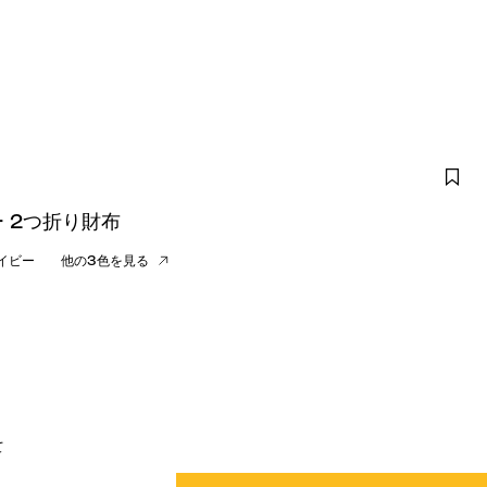
 2つ折り財布
イビー
他の3色を見る
て