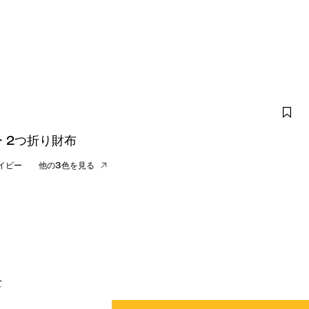
 2つ折り財布
イビー
他の3色を見る
て