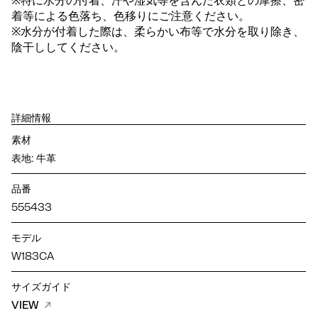
※特に水分の付着、汗や湿気等を含んだ衣類との摩擦、密
着等による色落ち、色移りにご注意ください。
※水分が付着した際は、柔らかい布等で水分を取り除き、
陰干ししてください。
詳細情報
素材
表地: 牛革
品番
555433
モデル
W183CA
サイズガイド
VIEW