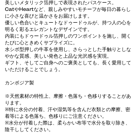
美しいメタリック箔押しで表現されたパスケース。
CatやHeartなど、親しみやすいモチーフが毎日の暮らし
に小さな喜びと温かさをお届けします。
優しい色合いとキュートなドゥードゥルが、持つ人の心を
明るく彩るエレガントなデザインです。
内装にもドゥードゥル箔押しのワンポイントを施し、開く
たびに心ときめくサプライズに。
水シボ型押しの牛革を使用し、さらっとした手触りとしな
やかな質感、美しい発色と上品な光沢感を実現。
ギフト、そしてご自身へのご褒美としても、長く愛用して
いただけることでしょう。
カンボジア製
※天然素材の特性上、摩擦・色落ち・色移りすることがあ
ります。
※特に水分の付着、汗や湿気等を含んだ衣類との摩擦、密
着等による色落ち、色移りにご注意ください。
※水分が付着した際は、柔らかい布等で水分を取り除き、
陰干ししてください。