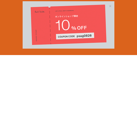
Email Address
SUBMIT
By signing up to our newsletter you are agreeing to our
Privacy Policy.