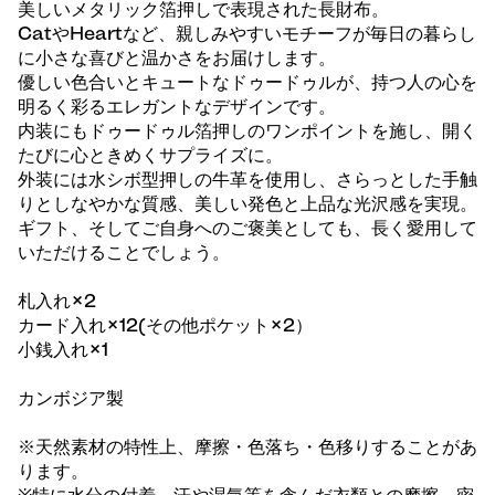
美しいメタリック箔押しで表現された長財布。
CatやHeartなど、親しみやすいモチーフが毎日の暮らし
に小さな喜びと温かさをお届けします。
優しい色合いとキュートなドゥードゥルが、持つ人の心を
明るく彩るエレガントなデザインです。
内装にもドゥードゥル箔押しのワンポイントを施し、開く
たびに心ときめくサプライズに。
外装には水シボ型押しの牛革を使用し、さらっとした手触
りとしなやかな質感、美しい発色と上品な光沢感を実現。
ギフト、そしてご自身へのご褒美としても、長く愛用して
いただけることでしょう。
札入れ×2
カード入れ×12(その他ポケット×2）
小銭入れ×1
カンボジア製
※天然素材の特性上、摩擦・色落ち・色移りすることがあ
ります。