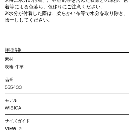
※特に水分の付着、汗や湿気等を含んだ衣類との摩擦、密
着等による色落ち、色移りにご注意ください。
※水分が付着した際は、柔らかい布等で水分を取り除き、
陰干ししてください。
詳細情報
素材
表地: 牛革
品番
555433
モデル
W181CA
サイズガイド
VIEW