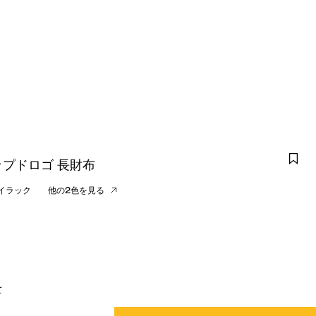
プドロゴ 長財布
イラック
他の2色を見る
て