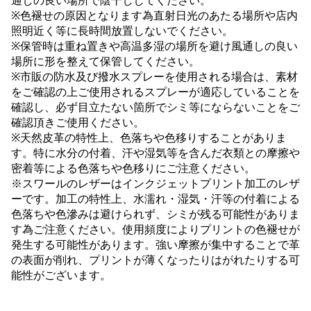
通しの良い場所で陰干ししてください。
※色褪せの原因となります為直射日光のあたる場所や店内
照明近く等に長時間放置しないでください。
※保管時は重ね置きや高温多湿の場所を避け風通しの良い
場所に形を整えて保管してください。
※市販の防水及び撥水スプレーを使用される場合は、素材
をご確認の上ご使用されるスプレーが適応していることを
確認し、必ず目立たない箇所でシミ等にならないことをご
確認頂きご使用ください。
※天然皮革の特性上、色落ちや色移りすることがありま
す。特に水分の付着、汗や湿気等を含んだ衣類との摩擦や
密着等による色落ちや色移りにご注意ください。
※スワールのレザーはインクジェットプリント加工のレザ
ーです。加工の特性上、水濡れ・湿気・汗等の付着による
色落ちや色滲みは避けられず、シミが残る可能性がありま
す為ご注意ください。使用頻度によりプリントの色褪せが
発生する可能性があります。強い摩擦が集中することで革
の表面が削れ、プリントが薄くなったりはがれたりする可
能性がございます。