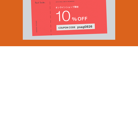
Email Address
SUBMIT
By signing up to our newsletter you are agreeing to our
Privacy Policy.