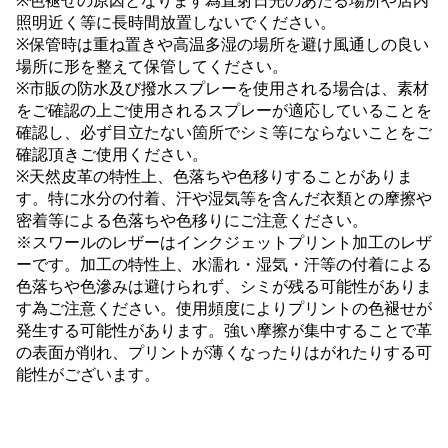
※色褪せの原因となります為直射日光のあたる場所や店内
照明近く等に長時間放置しないでください。
※保管時は重ね置きや高温多湿の場所を避け風通しの良い
場所に形を整えて保管してください。
※市販の防水及び撥水スプレーを使用される場合は、素材
をご確認の上ご使用されるスプレーが適応していることを
確認し、必ず目立たない箇所でシミ等にならないことをご
確認頂きご使用ください。
※天然皮革の特性上、色落ちや色移りすることがありま
す。特に水分の付着、汗や湿気等を含んだ衣類との摩擦や
密着等による色落ちや色移りにご注意ください。
※スワールのレザーはインクジェットプリント加工のレザ
ーです。加工の特性上、水濡れ・湿気・汗等の付着による
色落ちや色滲みは避けられず、シミが残る可能性がありま
す為ご注意ください。使用頻度によりプリントの色褪せが
発生する可能性があります。強い摩擦が集中することで革
の表面が削れ、プリントが薄くなったりはがれたりする可
能性がございます。