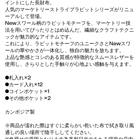
イントにした長財布。
人気のマーケトリーストライプラビットシリーズがリニュ
ーアルして登場。
Newスワール柄のラビットモチーフを、マーケトリー技
法を用いてぴったりとはめ込んだ、繊細なクラフトテクニ
ックが魅力的なアイテムです。
これにより、ラビットモチーフのユニークさとNewスワ
ールの華やかさが一体化し、独自の魅力を放ちます。
上品な艶感とコシのある質感が特徴的なスムースレザーを
使用し、さらりとした手触りが心地よい感触を与えます。
●札入れ×2
●カード入れ×12
●コインポケット×1
●その他ポケット×2
カンボジア製
※商品が濡れた際はすぐに柔らかい乾いた布で拭き取り風
通しの良い場所で陰干ししてください。