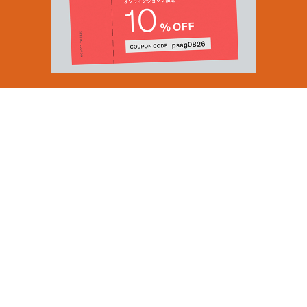
Email Address
SUBMIT
By signing up to our newsletter you are agreeing to our
Privacy Policy.