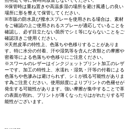
照明近く等に長時間放置しないでください。
※保管時は重ね置きや高温多湿の場所を避け風通しの良い
場所に形を整えて保管してください。
※市販の防水及び撥水スプレーを使用される場合は、素材
をご確認の上ご使用されるスプレーが適応していることを
確認し、必ず目立たない箇所でシミ等にならないことをご
確認頂きご使用ください。
※天然皮革の特性上、色落ちや色移りすることがありま
す。特に水分の付着、汗や湿気等を含んだ衣類との摩擦や
密着等による色落ちや色移りにご注意ください。
※スワールのレザーはインクジェットプリント加工のレザ
ーです。加工の特性上、水濡れ・湿気・汗等の付着による
色落ちや色滲みは避けられず、シミが残る可能性がありま
す為ご注意ください。使用頻度によりプリントの色褪せが
発生する可能性があります。強い摩擦が集中することで革
の表面が削れ、プリントが薄くなったりはがれたりする可
能性がございます。