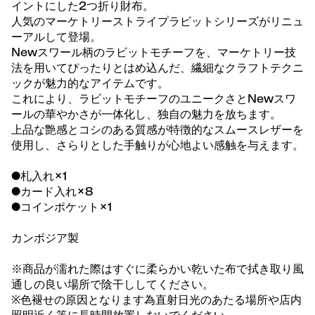
イントにした2つ折り財布。
人気のマーケトリーストライプラビットシリーズがリニュ
ーアルして登場。
Newスワール柄のラビットモチーフを、マーケトリー技
法を用いてぴったりとはめ込んだ、繊細なクラフトテクニ
ックが魅力的なアイテムです。
これにより、ラビットモチーフのユニークさとNewスワ
ールの華やかさが一体化し、独自の魅力を放ちます。
上品な艶感とコシのある質感が特徴的なスムースレザーを
使用し、さらりとした手触りが心地よい感触を与えます。
●札入れ×1
●カード入れ×8
●コインポケット×1
カンボジア製
※商品が濡れた際はすぐに柔らかい乾いた布で拭き取り風
通しの良い場所で陰干ししてください。
※色褪せの原因となります為直射日光のあたる場所や店内