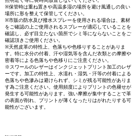
照明近く等に長時間放置しないでください。
※保管時は重ね置きや高温多湿の場所を避け風通しの良い
場所に形を整えて保管してください。
※市販の防水及び撥水スプレーを使用される場合は、素材
をご確認の上ご使用されるスプレーが適応していることを
確認し、必ず目立たない箇所でシミ等にならないことをご
確認頂きご使用ください。
※天然皮革の特性上、色落ちや色移りすることがありま
す。特に水分の付着、汗や湿気等を含んだ衣類との摩擦や
密着等による色落ちや色移りにご注意ください。
※スワールのレザーはインクジェットプリント加工のレザ
ーです。加工の特性上、水濡れ・湿気・汗等の付着による
色落ちや色滲みは避けられず、シミが残る可能性がありま
す為ご注意ください。使用頻度によりプリントの色褪せが
発生する可能性があります。強い摩擦が集中することで革
の表面が削れ、プリントが薄くなったりはがれたりする可
能性がございます。