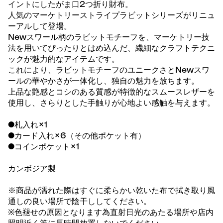
イントにしたがま口2つ折り財布。
人気のマーケトリーストライプラビットシリーズがリニュ
ーアルして登場。
Newスワール柄のラビットモチーフを、マーケトリー技
法を用いてぴったりとはめ込んだ、繊細なクラフトテクニ
ックが魅力的なアイテムです。
これにより、ラビットモチーフのユニークさとNewスワ
ールの華やかさが一体化し、独自の魅力を放ちます。
上品な艶感とコシのある質感が特徴的なスムースレザーを
使用し、さらりとした手触りが心地よい感触を与えます。
●札入れ×1
●カード入れ×6（その他ポケット有）
●コインポケット×1
カンボジア製
※商品が濡れた際はすぐに柔らかい乾いた布で拭き取り風
通しの良い場所で陰干ししてください。
※色褪せの原因となります為直射日光のあたる場所や店内