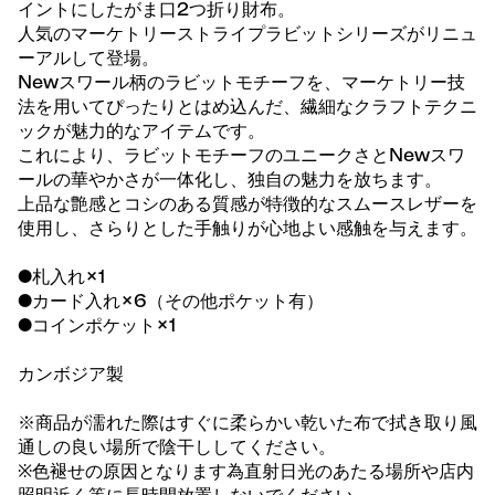
イントにしたがま口2つ折り財布。
人気のマーケトリーストライプラビットシリーズがリニュ
ーアルして登場。
Newスワール柄のラビットモチーフを、マーケトリー技
法を用いてぴったりとはめ込んだ、繊細なクラフトテクニ
ックが魅力的なアイテムです。
これにより、ラビットモチーフのユニークさとNewスワ
ールの華やかさが一体化し、独自の魅力を放ちます。
上品な艶感とコシのある質感が特徴的なスムースレザーを
使用し、さらりとした手触りが心地よい感触を与えます。
●札入れ×1
●カード入れ×6（その他ポケット有）
●コインポケット×1
カンボジア製
※商品が濡れた際はすぐに柔らかい乾いた布で拭き取り風
通しの良い場所で陰干ししてください。
※色褪せの原因となります為直射日光のあたる場所や店内