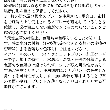
照明近く等に長時間放置しないでください。
※保管時は重ね置きや高温多湿の場所を避け風通しの良い
場所に形を整えて保管してください。
※市販の防水及び撥水スプレーを使用される場合は、素材
をご確認の上ご使用されるスプレーが適応していることを
確認し、必ず目立たない箇所でシミ等にならないことをご
確認頂きご使用ください。
※天然皮革の特性上、色落ちや色移りすることがありま
す。特に水分の付着、汗や湿気等を含んだ衣類との摩擦や
密着等による色落ちや色移りにご注意ください。
※スワールのレザーはインクジェットプリント加工のレザ
ーです。加工の特性上、水濡れ・湿気・汗等の付着による
色落ちや色滲みは避けられず、シミが残る可能性がありま
す為ご注意ください。使用頻度によりプリントの色褪せが
発生する可能性があります。強い摩擦が集中することで革
の表面が削れ、プリントが薄くなったりはがれたりする可
能性がございます。