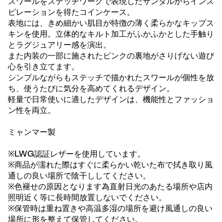
スワールをステッチワークで表現したサンダルからインス
ピレーションを得たコインケース。
表地には、きめ細かい肌目が特徴の薄く柔らかなキップス
キンを使用。立体的なキルト加工がふかふかとした手触り
とラグジュアリー感を演出。
また内装の一部に施されたピンクの裏地がさりげない遊び
心を引き立てます。
シンプルながらもステッチで描かれたスワールが個性を放
ち、使うたびに気分を高めてくれるデザイン。
軽量で日常使いに適したデザインは、機能性とファッショ
ン性を両立。
ミャンマー製
※LWG認証レザーを使用しています。
※商品が濡れた際はすぐに柔らかい乾いた布で拭き取り風
通しの良い場所で陰干ししてください。
※色褪せの原因となります為直射日光のあたる場所や店内
照明近く等に長時間放置しないでください。
※保管時は重ね置きや高温多湿の場所を避け風通しの良い
場所に形を整えて保管してください。