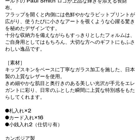
ールドの Paul Smith ロゴが上品な輝きを添える長財
布。
フラップを開くと内側には色鮮やかなラビットプリントが
広がり、使うたびに小さなアートを覗くような心躍る驚き
を秘めたデザインです。
十分な収納力を備えながらもすっきりとしたフォルムは、
ご自身用としてはもちろん、大切な方へのギフトにもふさ
わしい逸品です。
［素材］
キップスキンをベースに丁寧なガラス加工を施した、日本
製の上質なレザーを使用。
きめ細やかな肌目と奥行きのある美しい光沢が手元をエレ
ガントに彩り、日常のふとした瞬間に上質な特別感をもた
らしてくれます。
●札入れ×2
●カード入れ×16
●小銭入れ2（仕切り有）
カンボジア製